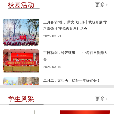
校园活动
更多+
三月春‘锋’暖， 薪火代代传 | 我校开展“学
习雷锋月”主题教育系列活�
2025-03-21
百日砺剑，锋芒破茧——中考百日誓师大
会
2025-03-19
二月二，龙抬头，抬起一年好兆头！
2025-03-03
学生风采
更多+